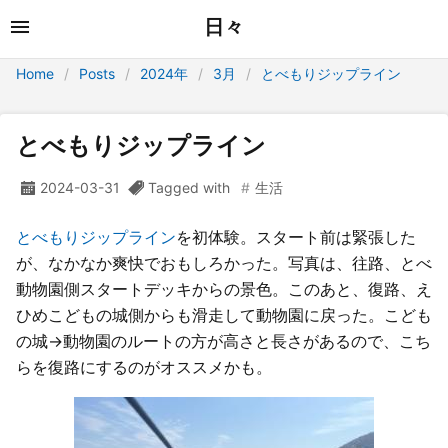
日々
Home
Posts
2024年
3月
とべもりジップライン
とべもりジップライン
2024-03-31
Tagged with
生活
とべもりジップライン
を初体験。スタート前は緊張した
が、なかなか爽快でおもしろかった。写真は、往路、とべ
動物園側スタートデッキからの景色。このあと、復路、え
ひめこどもの城側からも滑走して動物園に戻った。こども
の城→動物園のルートの方が高さと長さがあるので、こち
らを復路にするのがオススメかも。